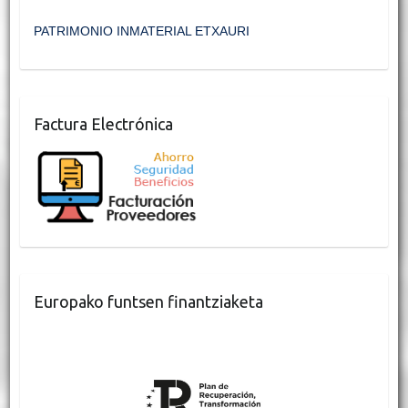
PATRIMONIO INMATERIAL ETXAURI
Factura Electrónica
Europako funtsen finantziaketa