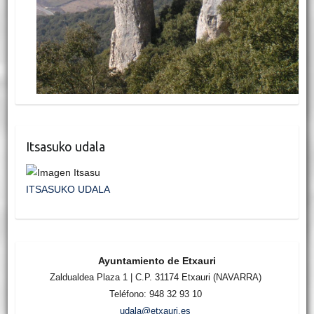
Itsasuko udala
ITSASUKO UDALA
Ayuntamiento de Etxauri
Zaldualdea Plaza 1 | C.P. 31174 Etxauri (NAVARRA)
Teléfono: 948 32 93 10
udala@etxauri.es