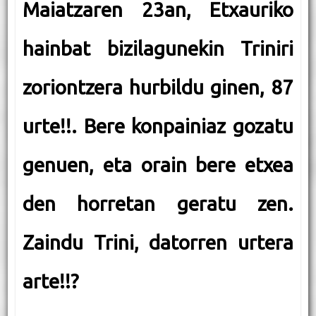
Maiatzaren 23an, Etxauriko
hainbat bizilagunekin Triniri
zoriontzera hurbildu ginen, 87
urte!!. Bere konpainiaz gozatu
genuen, eta orain bere etxea
den horretan geratu zen.
Zaindu Trini, datorren urtera
arte!!
?