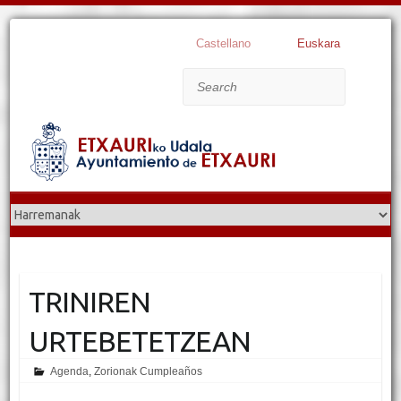
Castellano
Euskara
Search
TRINIREN
URTEBETETZEAN
Agenda
,
Zorionak Cumpleaños