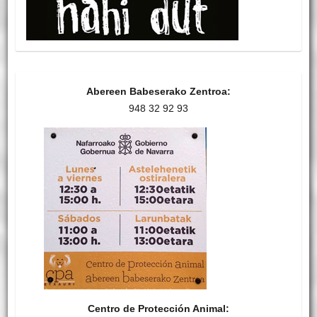
Abereen Babeserako Zentroa:
948 32 92 93
Centro de Protección Animal: