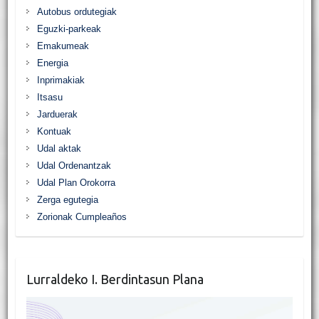
Autobus ordutegiak
Eguzki-parkeak
Emakumeak
Energia
Inprimakiak
Itsasu
Jarduerak
Kontuak
Udal aktak
Udal Ordenantzak
Udal Plan Orokorra
Zerga egutegia
Zorionak Cumpleaños
Lurraldeko I. Berdintasun Plana