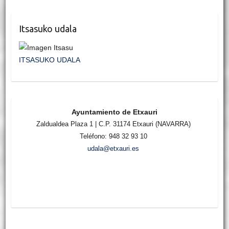
Itsasuko udala
ITSASUKO UDALA
Ayuntamiento de Etxauri
Zaldualdea Plaza 1 | C.P. 31174 Etxauri (NAVARRA)
Teléfono: 948 32 93 10
udala@etxauri.es