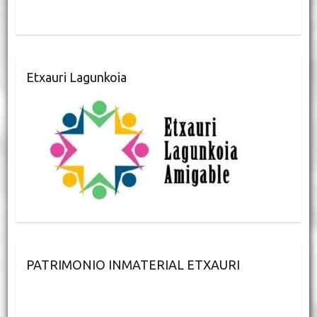
Etxauri Lagunkoia
PATRIMONIO INMATERIAL ETXAURI