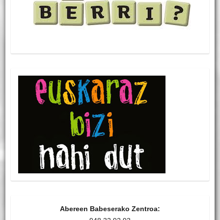
Abereen Babeserako Zentroa: