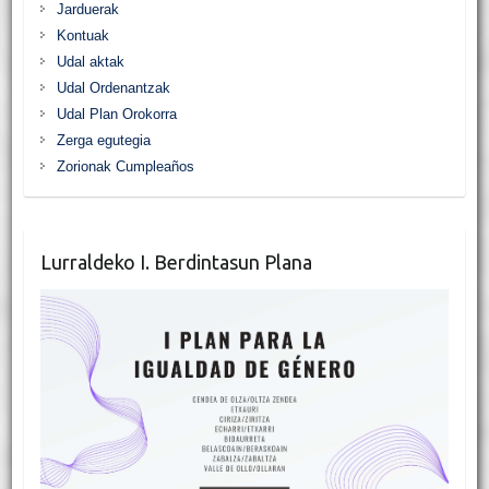
Jarduerak
Kontuak
Udal aktak
Udal Ordenantzak
Udal Plan Orokorra
Zerga egutegia
Zorionak Cumpleaños
Lurraldeko I. Berdintasun Plana