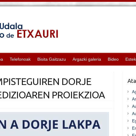
oa
Telefonoak
Bisita Gaitzazu
Argazki galeria
Bideo
Este
MPISTEGUIREN DORJE
Ata
DIZIOAREN PROIEKZIOA
A
Ar
Au
Au
Eg
E
En