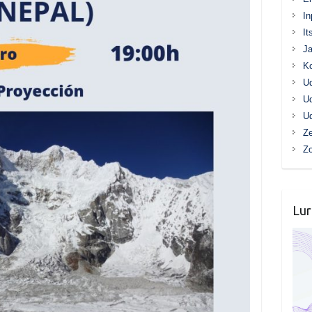
In
It
Ja
K
Ud
Ud
Ud
Ze
Z
Lur