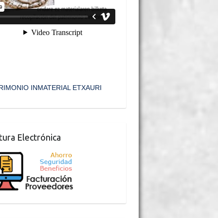
RIMONIO INMATERIAL ETXAURI
tura Electrónica