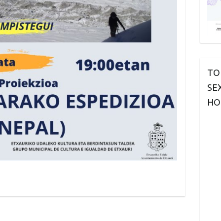
TO
SE
HO