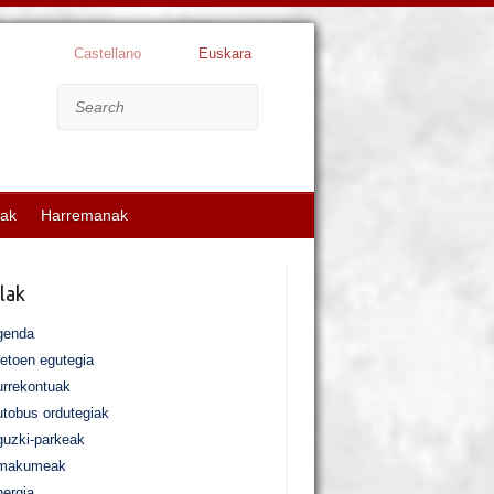
Castellano
Euskara
Search
kak
Harremanak
lak
genda
etoen egutegia
rrekontuak
tobus ordutegiak
uzki-parkeak
makumeak
ergia