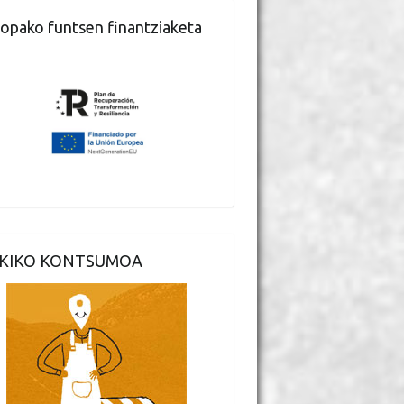
opako funtsen finantziaketa
KIKO KONTSUMOA