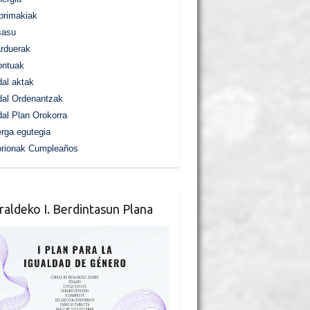
primakiak
sasu
rduerak
ontuak
al aktak
al Ordenantzak
al Plan Orokorra
rga egutegia
orionak Cumpleaños
raldeko I. Berdintasun Plana