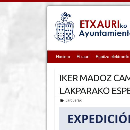
Hasiera
Etxauri
Egoitza elektronik
IKER MADOZ CA
LAKPARAKO ESPE
Jarduerak