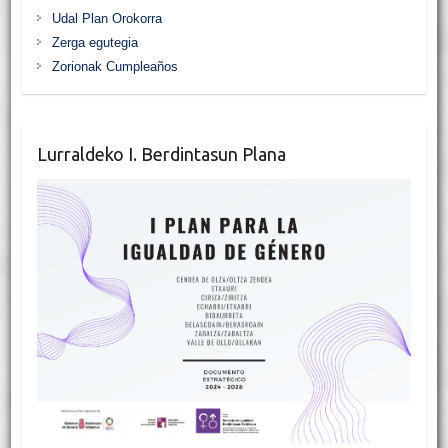
Udal Plan Orokorra
Zerga egutegia
Zorionak Cumpleaños
Lurraldeko I. Berdintasun Plana