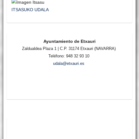
ITSASUKO UDALA
Ayuntamiento de Etxauri
Zaldualdea Plaza 1 | C.P. 31174 Etxauri (NAVARRA)
Teléfono: 948 32 93 10
udala@etxauri.es