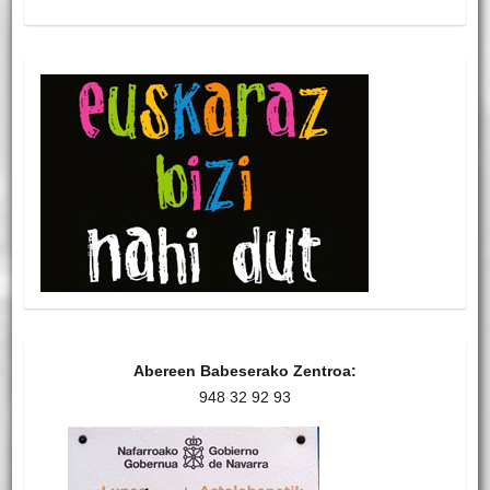
Abereen Babeserako Zentroa:
948 32 92 93