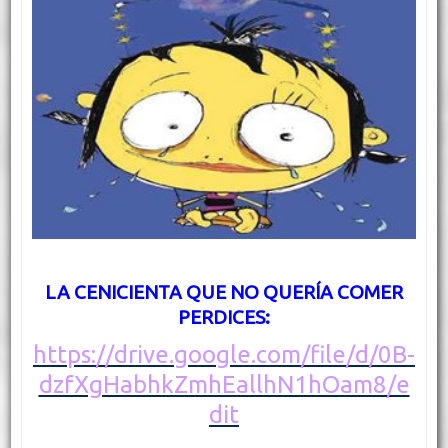
LA CENICIENTA QUE NO QUERÍA COMER
PERDICES:
https://drive.google.com/file/d/0B-
dzfXgHabhkZmhEallhN1hOam8/e
dit