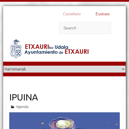
Castellano
Euskara
Search
IPUINA
Agenda