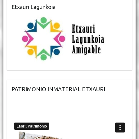
Etxauri Lagunkoia
PATRIMONIO INMATERIAL ETXAURI