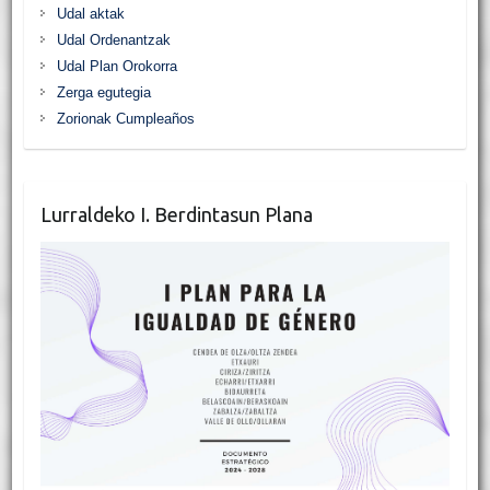
Udal aktak
Udal Ordenantzak
Udal Plan Orokorra
Zerga egutegia
Zorionak Cumpleaños
Lurraldeko I. Berdintasun Plana