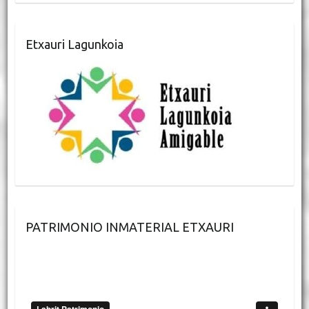
Etxauri Lagunkoia
PATRIMONIO INMATERIAL ETXAURI