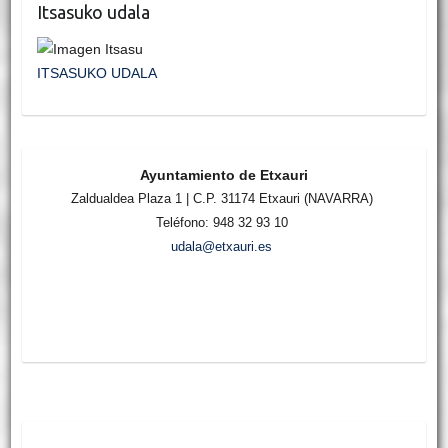
Itsasuko udala
ITSASUKO UDALA
Ayuntamiento de Etxauri
Zaldualdea Plaza 1 | C.P. 31174 Etxauri (NAVARRA)
Teléfono: 948 32 93 10
udala@etxauri.es