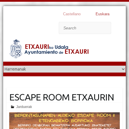
Castellano
Euskara
Search
ESCAPE ROOM ETXAURIN
Jarduerak