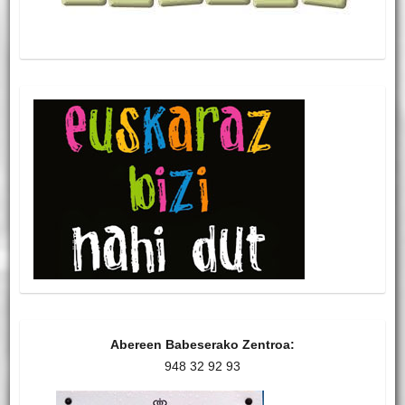
Abereen Babeserako Zentroa:
948 32 92 93