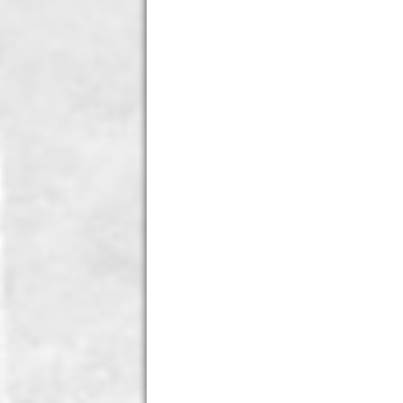
o
r
p
k
p