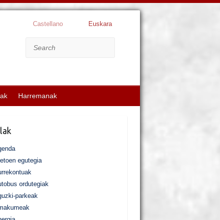
Castellano
Euskara
Search
kak
Harremanak
lak
genda
etoen egutegia
rrekontuak
tobus ordutegiak
uzki-parkeak
makumeak
ergia