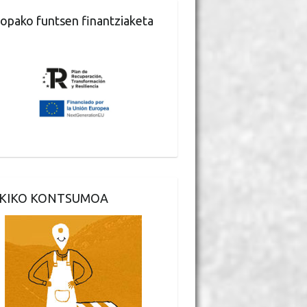
opako funtsen finantziaketa
KIKO KONTSUMOA