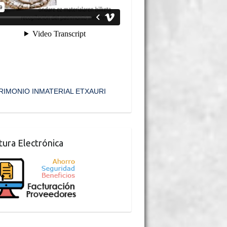
RIMONIO INMATERIAL ETXAURI
tura Electrónica