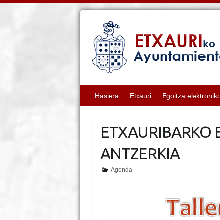
Hasiera
Etxauri
Egoitza elektronik
ETXAURIBARKO E
ANTZERKIA
Agenda