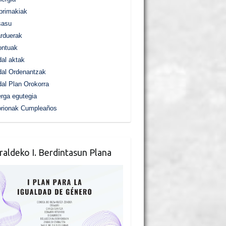
primakiak
sasu
rduerak
ontuak
al aktak
al Ordenantzak
al Plan Orokorra
rga egutegia
orionak Cumpleaños
raldeko I. Berdintasun Plana