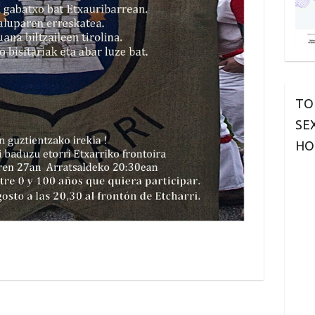
TO
SE
HO