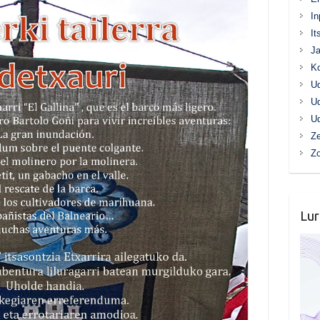
In
It
Ja
K
Ud
Ud
Ud
Ze
Z
Lur