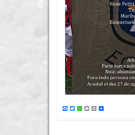
F
T
W
E
P
S
a
w
h
m
r
h
c
i
a
a
i
a
e
t
t
i
n
r
b
t
s
l
t
e
o
e
A