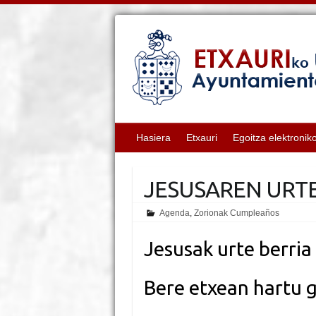
Hasiera
Etxauri
Egoitza elektronik
JESUSAREN URT
Agenda
,
Zorionak Cumpleaños
Jesusak urte berri
Bere etxean hartu 