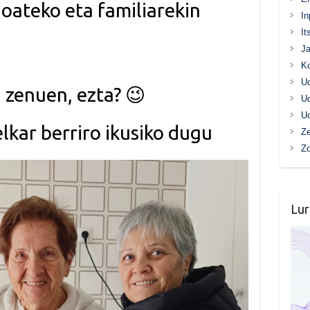
joateko eta familiarekin
In
It
.
Ja
K
Ud
 zenuen, ezta? 😉
Ud
Ud
kar berriro ikusiko dugu
Ze
Z
Lur