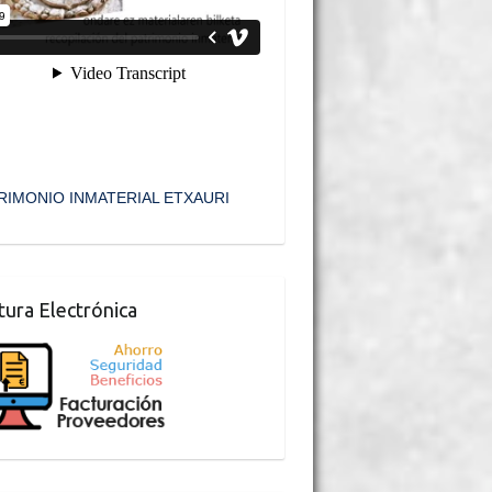
RIMONIO INMATERIAL ETXAURI
tura Electrónica