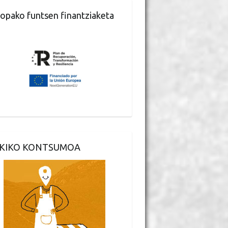
opako funtsen finantziaketa
KIKO KONTSUMOA