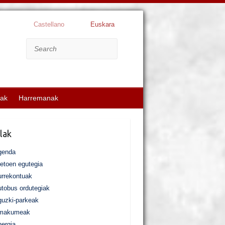
Castellano
Euskara
Search
kak
Harremanak
lak
genda
etoen egutegia
rrekontuak
tobus ordutegiak
uzki-parkeak
makumeak
ergia