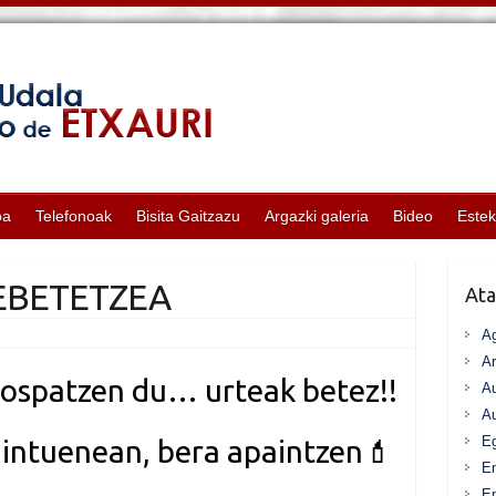
oa
Telefonoak
Bisita Gaitzazu
Argazki galeria
Bideo
Este
EBETETZEA
Ata
A
Ar
a ospatzen du… urteak betez!!
Au
Au
Eg
gintuenean, bera apaintzen
💄
E
En