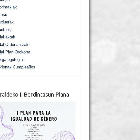
primakiak
sasu
rduerak
ontuak
al aktak
al Ordenantzak
al Plan Orokorra
rga egutegia
orionak Cumpleaños
raldeko I. Berdintasun Plana