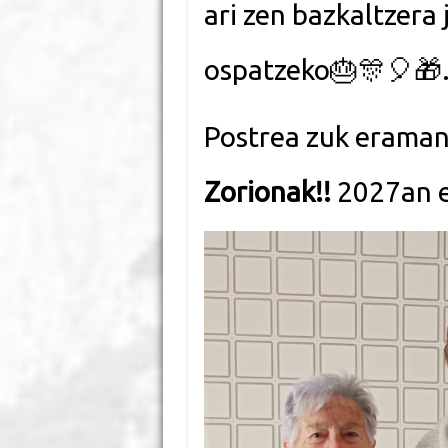
ari zen bazkaltzera 
ospatzeko
🎂
🎊
🎈
🎁
Postrea zuk eraman
Zorionak!!
2027an el