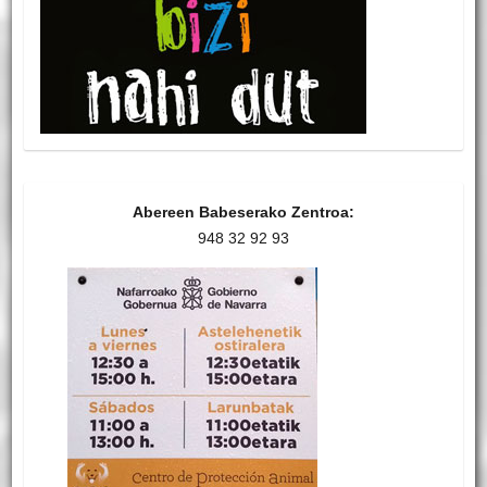
Abereen Babeserako Zentroa:
948 32 92 93