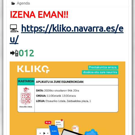
Agenda
IZENA EMAN!!
💻
https://kliko.navarra.es/e
u/
📲
012