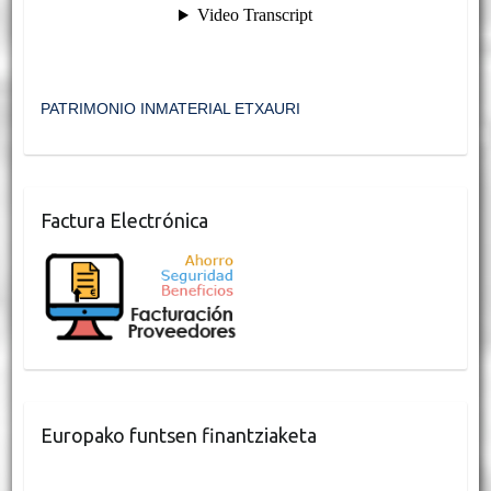
PATRIMONIO INMATERIAL ETXAURI
Factura Electrónica
Europako funtsen finantziaketa