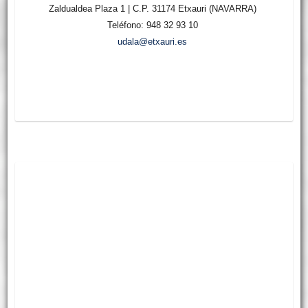
Zaldualdea Plaza 1 | C.P. 31174 Etxauri (NAVARRA)
Teléfono: 948 32 93 10
udala@etxauri.es