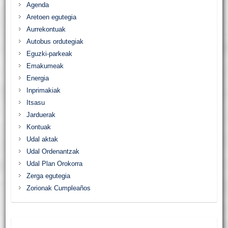
Agenda
Aretoen egutegia
Aurrekontuak
Autobus ordutegiak
Eguzki-parkeak
Emakumeak
Energia
Inprimakiak
Itsasu
Jarduerak
Kontuak
Udal aktak
Udal Ordenantzak
Udal Plan Orokorra
Zerga egutegia
Zorionak Cumpleaños