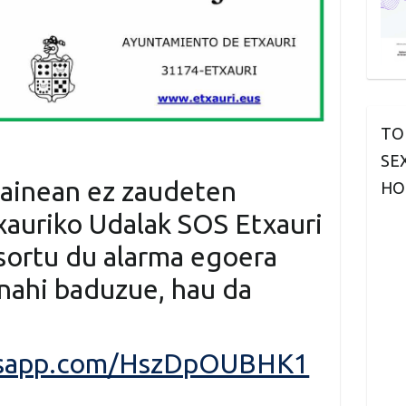
TO
SE
gainean ez zaudeten
HO
xauriko Udalak SOS Etxauri
sortu du alarma egoera
nahi baduzue, hau da
atsapp.com/HszDpOUBHK1