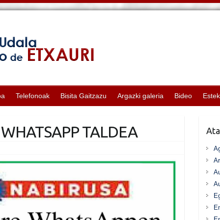
oa
Telefonoak
Bisita Gaitzazu
Argazki galeria
Bideo
Este
 WHATSAPP TALDEA
Ata
A
Ar
Au
Au
Eg
E
En