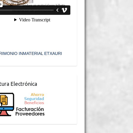
RIMONIO INMATERIAL ETXAURI
tura Electrónica