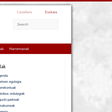
Castellano
Euskara
Search
kak
Harremanak
lak
genda
etoen egutegia
rrekontuak
tobus ordutegiak
uzki-parkeak
makumeak
ergia