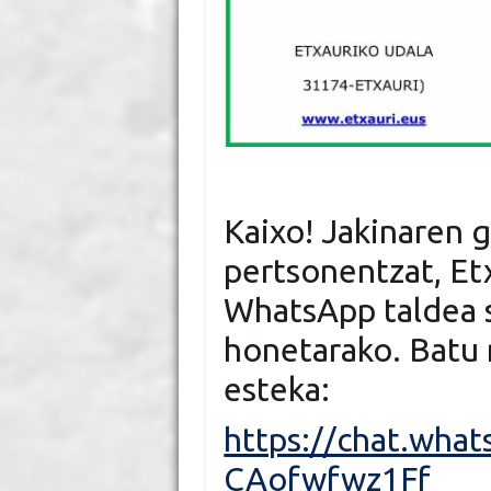
Kaixo! Jakinaren 
pertsonentzat, Et
WhatsApp taldea 
honetarako. Batu 
esteka:
https://chat.wh
CAofwfwz1Ff