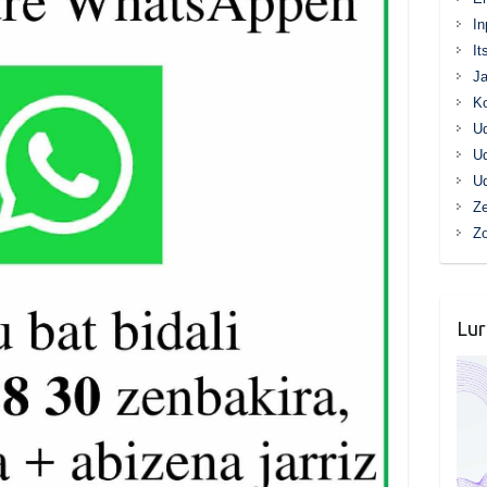
In
It
Ja
K
Ud
Ud
Ud
Ze
Z
Lur