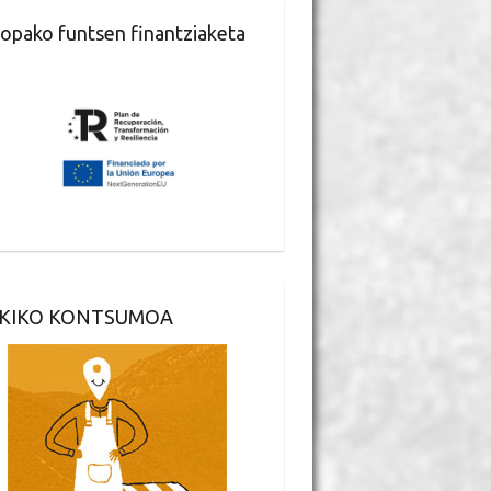
opako funtsen finantziaketa
KIKO KONTSUMOA