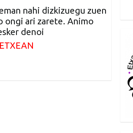
 eman nahi dizkizuegu zuen
o ongi ari zarete. Animo
 esker denoi
 ETXEAN