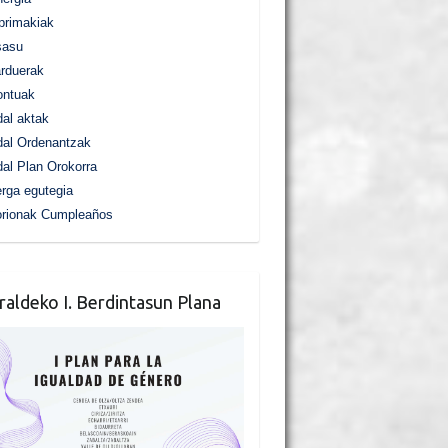
primakiak
sasu
rduerak
ontuak
al aktak
al Ordenantzak
al Plan Orokorra
rga egutegia
orionak Cumpleaños
raldeko I. Berdintasun Plana