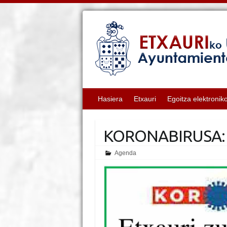
Hasiera
Etxauri
Egoitza elektronik
KORONABIRUSA:
Agenda