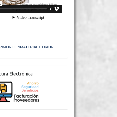
RIMONIO INMATERIAL ETXAURI
tura Electrónica