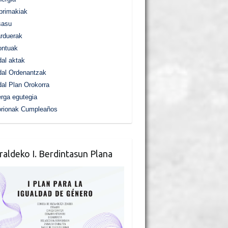
primakiak
sasu
rduerak
ontuak
al aktak
al Ordenantzak
al Plan Orokorra
rga egutegia
orionak Cumpleaños
raldeko I. Berdintasun Plana