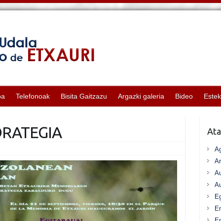
oa
Telefonoak
Bisita Gaitzazu
Argazki galeria
Bideo
Este
RATEGIA
Ata
A
Ar
Au
Au
Eg
E
En