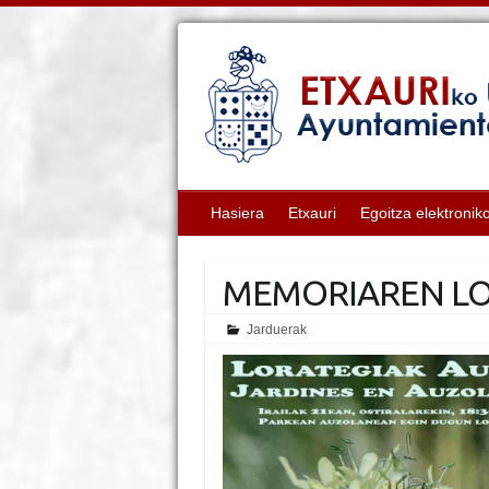
Hasiera
Etxauri
Egoitza elektronik
MEMORIAREN LO
Jarduerak