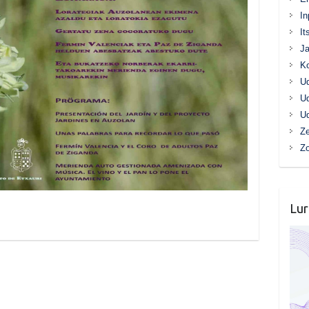
In
It
Ja
K
Ud
Ud
Ud
Ze
Z
Lur