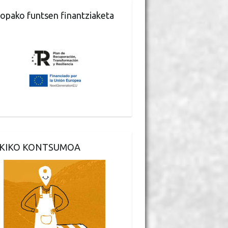
opako funtsen finantziaketa
KIKO KONTSUMOA