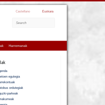
Castellano
Euskara
Search
kak
Harremanak
lak
genda
etoen egutegia
rrekontuak
tobus ordutegiak
uzki-parkeak
makumeak
ergia