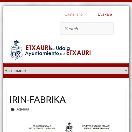
Castellano
Euskara
Search
IRIN-FABRIKA
Agenda