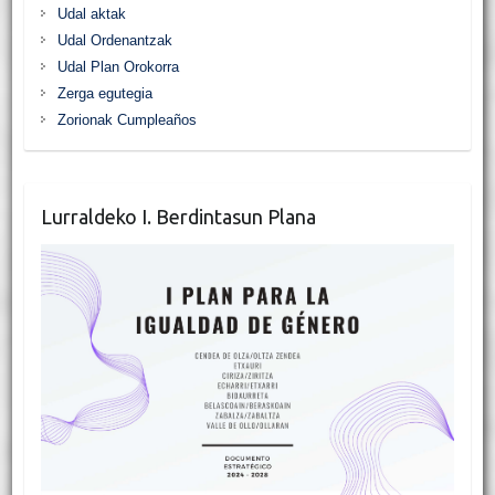
Udal aktak
Udal Ordenantzak
Udal Plan Orokorra
Zerga egutegia
Zorionak Cumpleaños
Lurraldeko I. Berdintasun Plana