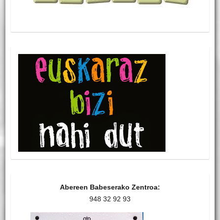
Abereen Babeserako Zentroa:
948 32 92 93