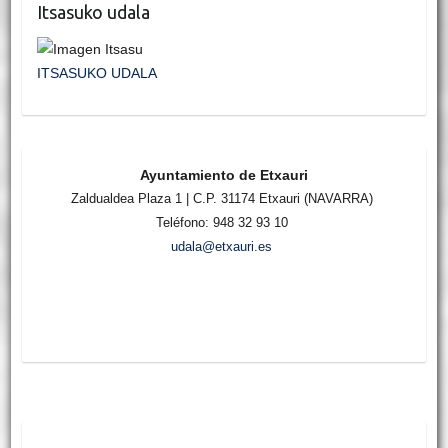
Itsasuko udala
ITSASUKO UDALA
Ayuntamiento de Etxauri
Zaldualdea Plaza 1 | C.P. 31174 Etxauri (NAVARRA)
Teléfono: 948 32 93 10
udala@etxauri.es