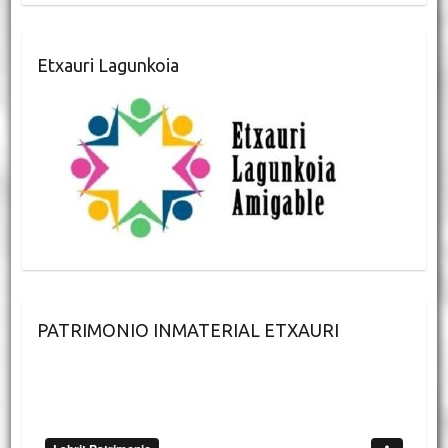
Etxauri Lagunkoia
PATRIMONIO INMATERIAL ETXAURI