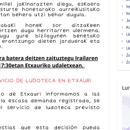
In
It
Ja
K
Ud
Ud
Ud
Ze
Z
Lur