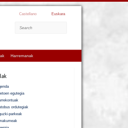
Castellano
Euskara
Search
kak
Harremanak
lak
genda
etoen egutegia
rrekontuak
tobus ordutegiak
uzki-parkeak
makumeak
ergia