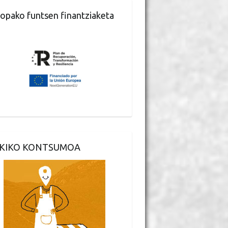
opako funtsen finantziaketa
KIKO KONTSUMOA