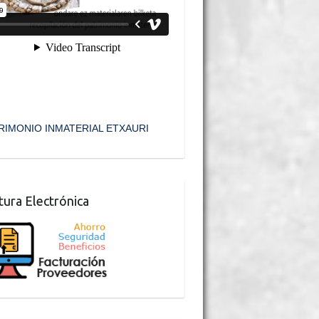
RIMONIO INMATERIAL ETXAURI
tura Electrónica