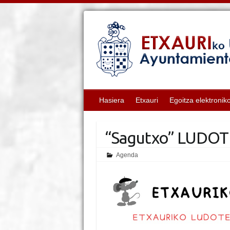
Hasiera
Etxauri
Egoitza elektronik
“Sagutxo” LUDO
Agenda