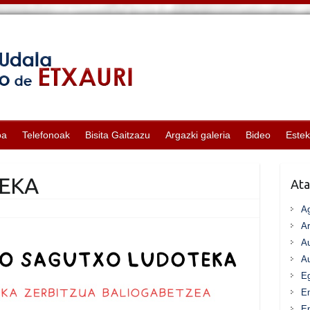
oa
Telefonoak
Bisita Gaitzazu
Argazki galeria
Bideo
Este
TEKA
Ata
A
Ar
Au
Au
Eg
E
En