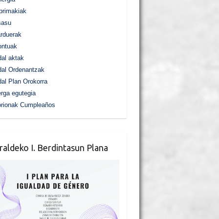
primakiak
sasu
rduerak
ontuak
al aktak
al Ordenantzak
al Plan Orokorra
rga egutegia
orionak Cumpleaños
raldeko I. Berdintasun Plana