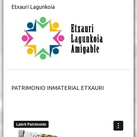
Etxauri Lagunkoia
PATRIMONIO INMATERIAL ETXAURI