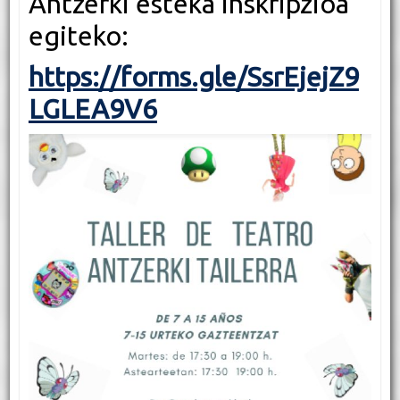
Antzerki esteka inskripzioa
egiteko:
https://forms.gle/SsrEjejZ9
LGLEA9V6