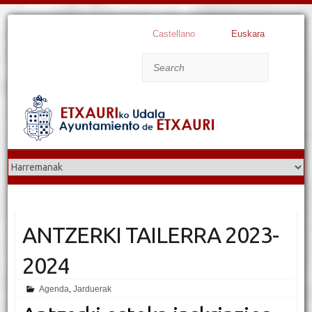
Castellano
Euskara
Search
ANTZERKI TAILERRA 2023-
2024
Agenda
,
Jarduerak