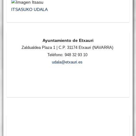
ITSASUKO UDALA
Ayuntamiento de Etxauri
Zaldualdea Plaza 1 | C.P. 31174 Etxauri (NAVARRA)
Teléfono: 948 32 93 10
udala@etxauri.es