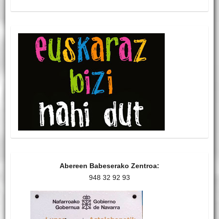
Abereen Babeserako Zentroa:
948 32 92 93