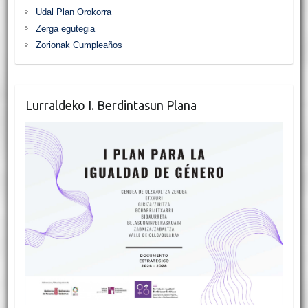
Udal Plan Orokorra
Zerga egutegia
Zorionak Cumpleaños
Lurraldeko I. Berdintasun Plana