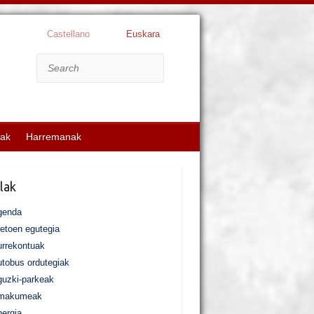
Castellano
Euskara
Search
kak
Harremanak
lak
genda
etoen egutegia
rrekontuak
tobus ordutegiak
uzki-parkeak
makumeak
ergia