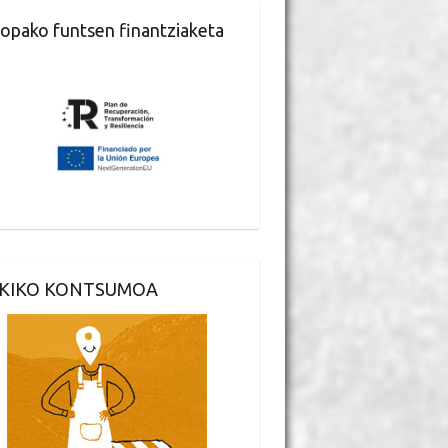
opako funtsen finantziaketa
KIKO KONTSUMOA