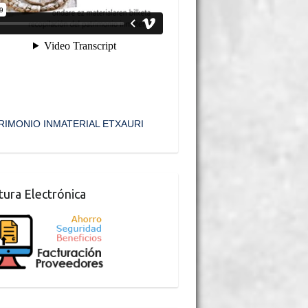
RIMONIO INMATERIAL ETXAURI
tura Electrónica