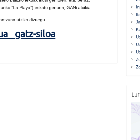
In
uriko “La Playa”) eskatu genuen, GANi atxikia.
It
ntzuna utziko dizuegu.
Ja
K
ua_ gatz-siloa
Ud
Ud
Ud
Ze
Z
Lur