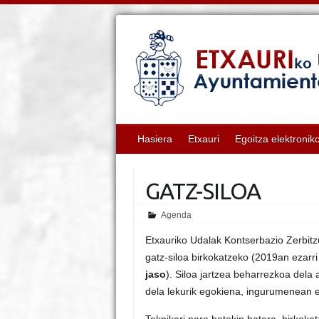
Hasiera
Etxauri
Egoitza elektronik
GATZ-SILOA
Agenda
Etxauriko Udalak Kontserbazio Zerbitz
gatz-siloa birkokatzeko (2019an ezarri
jaso
). Siloa jartzea beharrezkoa dela 
dela lekurik egokiena, ingurumenean 
Teknikari pare batekin batera, birkokat