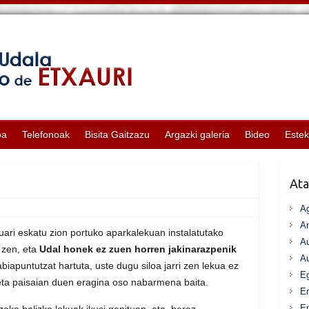
oa
Telefonoak
Bisita Gaitzazu
Argazki galeria
Bideo
Este
Ata
A
Ar
uari eskatu zion portuko aparkalekuan instalatutako
Au
 zen, eta
Udal honek ez zuen horren jakinarazpenik
Au
abiapuntutzat hartuta, uste dugu siloa jarri zen lekua ez
Eg
eta paisaian duen eragina oso nabarmena baita.
E
En
zeko balizko lekuak ikusi genituen, eta, beraz,