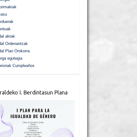
primakiak
sasu
rduerak
ontuak
al aktak
al Ordenantzak
al Plan Orokorra
rga egutegia
orionak Cumpleaños
raldeko I. Berdintasun Plana