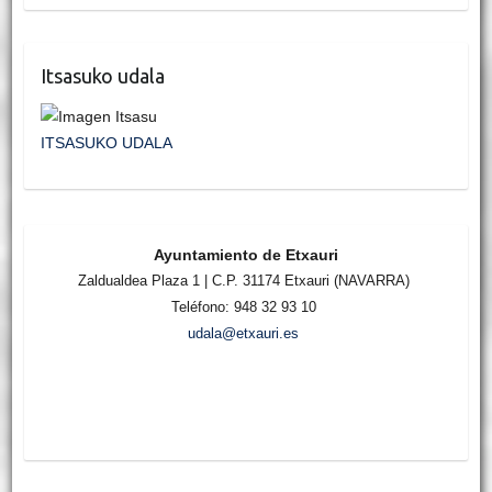
Itsasuko udala
ITSASUKO UDALA
Ayuntamiento de Etxauri
Zaldualdea Plaza 1 | C.P. 31174 Etxauri (NAVARRA)
Teléfono: 948 32 93 10
udala@etxauri.es