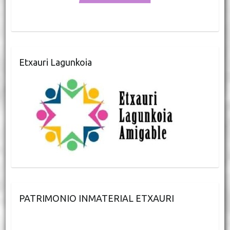
Etxauri Lagunkoia
PATRIMONIO INMATERIAL ETXAURI