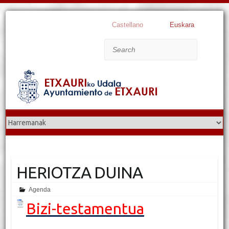
Castellano
Euskara
Search
HERIOTZA DUINA
Agenda
Bizi-testamentua