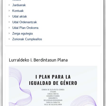
Jarduerak
Kontuak
Udal aktak
Udal Ordenantzak
Udal Plan Orokorra
Zerga egutegia
Zorionak Cumpleaños
Lurraldeko I. Berdintasun Plana