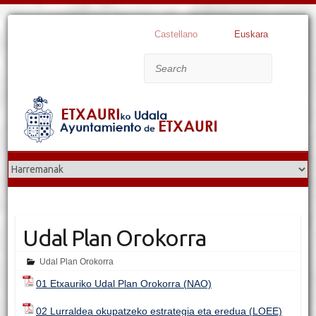
Castellano
Euskara
Search
Udal Plan Orokorra
Udal Plan Orokorra
01 Etxauriko Udal Plan Orokorra (NAO)
02 Lurraldea okupatzeko estrategia eta eredua (LOEE)