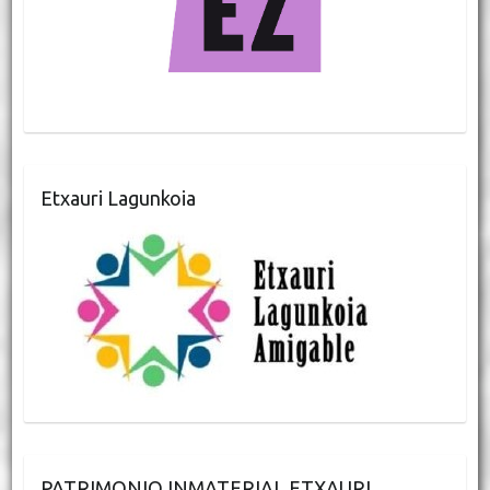
Etxauri Lagunkoia
PATRIMONIO INMATERIAL ETXAURI