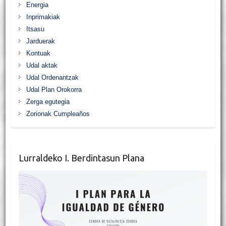
Energia
Inprimakiak
Itsasu
Jarduerak
Kontuak
Udal aktak
Udal Ordenantzak
Udal Plan Orokorra
Zerga egutegia
Zorionak Cumpleaños
Lurraldeko I. Berdintasun Plana