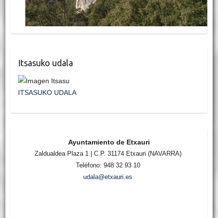
Itsasuko udala
ITSASUKO UDALA
Ayuntamiento de Etxauri
Zaldualdea Plaza 1 | C.P. 31174 Etxauri (NAVARRA)
Teléfono: 948 32 93 10
udala@etxauri.es