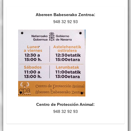
Abereen Babeserako Zentroa:
948 32 92 93
Centro de Protección Animal:
948 32 92 93